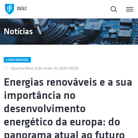
Início
DEEC
ElectroDay
Notícias
Agenda
COMUNIDADE
Candidaturas abertas
Quarta-feira, 6 de maio de 2026 08:28
Energias renováveis e a sua
Sobre o DEEC
importância no
Ensino
desenvolvimento
energético da europa: do
Investigação e Inovação
panorama atual ao futuro