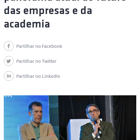
Ligação à Sociedade
das empresas e da
Notícias
academia
Eventos
Partilhar no Facebook
Contactos do DEEC
Partilhar no Twitter
Partilhar no LinkedIn
Segue o DEEC
English