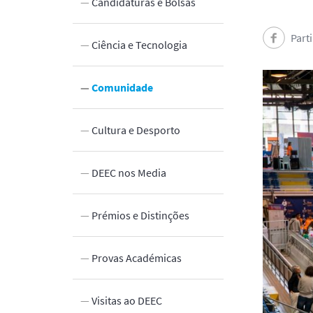
Candidaturas e Bolsas
Part
abertas
Ciência e Tecnologia
Comunidade
Cultura e Desporto
 Inovação
DEEC nos Media
edade
Prémios e Distinções
Provas Académicas
Visitas ao DEEC