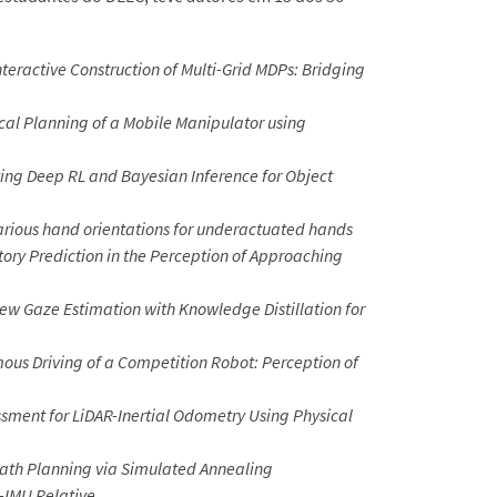
nteractive Construction of Multi-Grid MDPs: Bridging
cal Planning of a Mobile Manipulator using
ting Deep RL and Bayesian Inference for Object
arious hand orientations for underactuated hands
tory Prediction in the Perception of Approaching
iew Gaze Estimation with Knowledge Distillation for
ous Driving of a Competition Robot: Perception of
ssment for LiDAR-Inertial Odometry Using Physical
ath Planning via Simulated Annealing
-IMU Relative