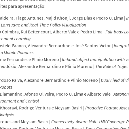
eites para apresentação:
aldeira, Tiago Antunes, Majid Khonji, Jorge Dias e Pedro U. Lima |
I
 Language and Real-Time Policy Visualization
 Coimbra, Rui Bettencourt, Alberto Vale e Pedro Lima |
Full-body Lo
rcement Learning
stelo-Branco, Alexandre Bernardino e José Santos-Victor |
Integra
in Mobile Robotics
rme Fernandes e Plinio Moreno |
In-hand object manipulation with v
eodósio, Alexandre Bernardino e Plinio Moreno |
The Role of Trajec
rdoso Paiva, Alexandre Bernardino e Plinio Moreno |
Dual Field of V
Robots
Diamantino, Afonso Oliveira, Pedro U. Lima e Alberto Vale |
Autonom
ironment and Control
Khosravi, Rodrigo Ventura e Meysam Basiri |
Proactive Feature Asse
Analysis
rques and Meysam Basiri |
Connectivity-Aware Multi-UAV Coverage P
Khosravi, Rodrigo Ventura e Meysam Basiri |
Semi-Cooperative Dual