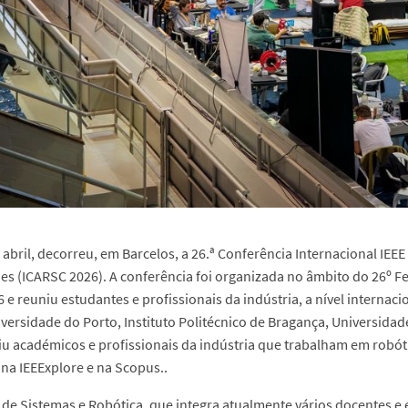
e abril, decorreu, em Barcelos, a 26.ª Conferência Internacional I
s (ICARSC 2026). A conferência foi organizada no âmbito do 26º F
 e reuniu estudantes e profissionais da indústria, a nível internac
iversidade do Porto, Instituto Politécnico de Bragança, Universidad
iu académicos e profissionais da indústria que trabalham em robó
na IEEExplore e na Scopus..
o de Sistemas e Robótica, que integra atualmente vários docentes e