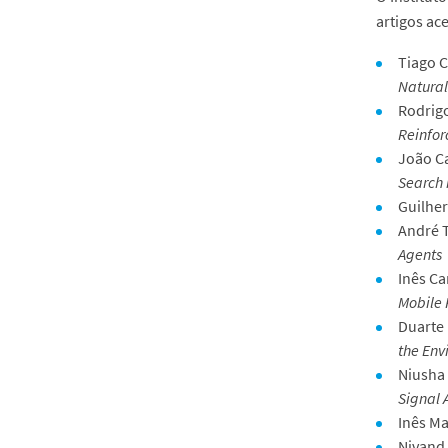
artigos ac
Tiago C
Natural
Rodrigo
Reinfo
João Ca
Search 
Guilhe
André T
Agents
Inês Ca
Mobile 
Duarte 
the Env
Niusha 
Signal 
Inês Ma
Nivand 