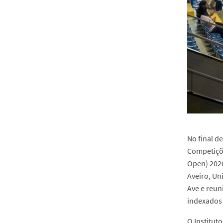
DEEC
No final d
Competiçõe
Open) 2026
Aveiro, Un
Ave e reun
indexados 
O Institut