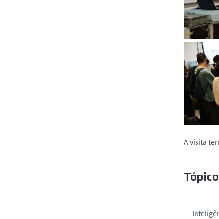
A visita t
Tópico
Inteligê