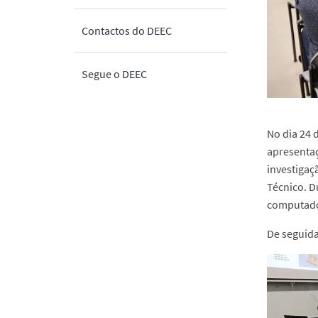
Contactos do DEEC
Segue o DEEC
No dia 24 
apresentaç
investigaç
Técnico. D
computador
De seguida