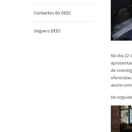
Contactos do DEEC
Segue o DEEC
No dia 22 
apresentaç
de investi
oferecidas
assim como
De seguida