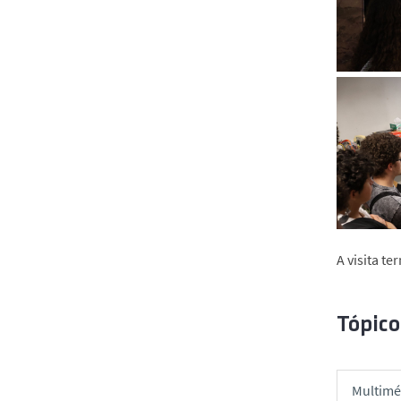
A visita t
Tópico
Multimé