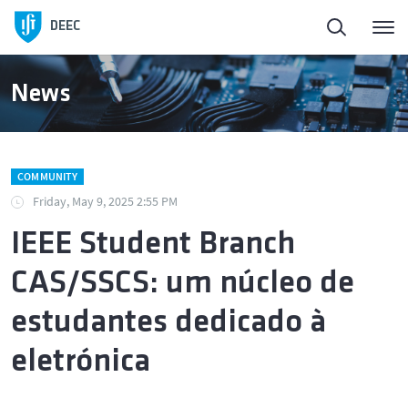
Homepage
DEEC
ElectroDay
News
Agenda
COMMUNITY
Open Calls
Friday, May 9, 2025 2:55 PM
IEEE Student Branch
About DEEC
CAS/SSCS: um núcleo de
Education
estudantes dedicado à
eletrónica
Research and Innovation