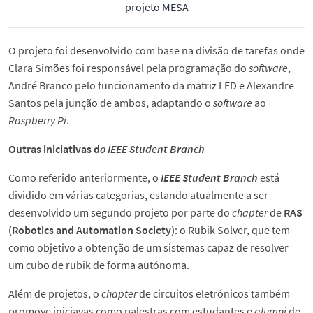
projeto MESA
O projeto foi desenvolvido com base na divisão de tarefas onde
Clara Simões foi responsável pela programação do
software
,
André Branco pelo funcionamento da matriz LED e Alexandre
Santos pela junção de ambos, adaptando o
software
ao
Raspberry Pi
.
Outras iniciativas d
o IEEE Student Branch
Como referido anteriormente, o
IEEE Student Branch
está
dividido em várias categorias, estando atualmente a ser
desenvolvido um segundo projeto por parte do
chapter
de
RAS
(Robotics and Automation Society)
: o Rubik Solver, que tem
como objetivo a obtenção de um sistemas capaz de resolver
um cubo de rubik de forma autónoma.
Além de projetos, o
chapter
de circuitos eletrónicos também
promove iniciavas como palestras com estudantes e
alumni
de