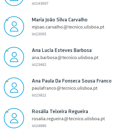
ist143697
Maria João Silva Carvalho
u
mjoao.carvalho
tecnico.ulisboa.pt
i
ist23005
M
a
a
Ana Lucia Esteves Barbosa
n
r
ana.barbosa
tecnico.ulisboa.pt
u
i
ist23462
e
a
l
J
G
Ana Paula Da Fonseca Sousa Franco
o
n
paulafranco
tecnico.ulisboa.pt
a
ã
a
ist23822
r
o
L
c
S
u
i
i
Rosália Teixeira Regueira
c
a
rosalia.regueira
tecnico.ulisboa.pt
l
i
n
P
ist24886
v
a
a
i