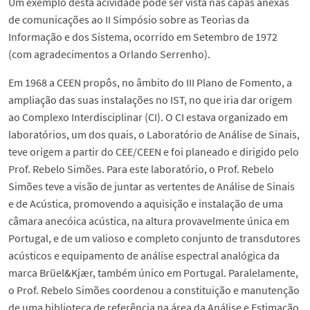
Um exemplo desta acividade pode ser vista nas capas anexas
de comunicações ao II Simpósio sobre as Teorias da
Informação e dos Sistema, ocorrido em Setembro de 1972
(com agradecimentos a Orlando Serrenho).
Em 1968 a CEEN propôs, no âmbito do III Plano de Fomento, a
ampliação das suas instalações no IST, no que iria dar origem
ao Complexo Interdisciplinar (CI). O CI estava organizado em
laboratórios, um dos quais, o Laboratório de Análise de Sinais,
teve origem a partir do CEE/CEEN e foi planeado e dirigido pelo
Prof. Rebelo Simões. Para este laboratório, o Prof. Rebelo
Simões teve a visão de juntar as vertentes de Análise de Sinais
e de Acústica, promovendo a aquisição e instalação de uma
câmara anecóica acústica, na altura provavelmente única em
Portugal, e de um valioso e completo conjunto de transdutores
acústicos e equipamento de análise espectral analógica da
marca Brüel&Kjær, também único em Portugal. Paralelamente,
o Prof. Rebelo Simões coordenou a constituição e manutenção
de uma biblioteca de referência na área da Análise e Estimação