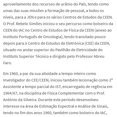
DEEC in Society
aproveitamento dos recursos de urânio do País, tendo como
umas das suas missões a formação de pessoal, a todos os
níveis, para a JEN e para os vários Centros de Estudos da CEEN.
News
O Prof. Rebelo Simões iniciou o seu percurso como bolseiro da
CEEN do IAC no Centro de Estudos de Física da CEEN (anexo ao
Events
Instituto Português de Oncologia), tendo transitado pouco
depois para o Centro de Estudos de Eletrónica (CEE) da CEEN,
situado no andar superior do Pavilhão de Eletricidade do
DEEC Contacts
Instituto Superior Técnico e dirigido pelo Professor Abreu
Faro.
Follow DEEC
Em 1960, a par da sua atividade a tempo inteiro como
Investigador do CEE/CEEN, iniciou também lecionação como 2º
Português
Assistente a tempo parcial do IST, encarregado de regência em
1964/67, na disciplina de Física Complementar com o Prof.
António da Silveira. Durante este período desenvolveu
interesse na área de Estimação Espectral e Análise de Sinais,
tendo no fim dos anos 1960, também como bolseiro do IAC,