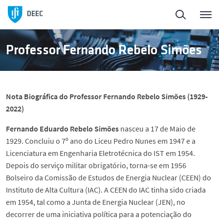
Homepage
Back
DEEC
ElectroDay
About DEEC
Professor Fernando Rebelo Simões
Agenda
Management Bodies
Nota Biográfica do Professor Fernando Rebelo Simões (1929-
Open Calls
Scientific Areas of DEEC
2022)
Fernando Eduardo Rebelo Simões
nasceu a 17 de Maio de
About DEEC
People
1929. Concluiu o 7º ano do Liceu Pedro Nunes em 1947 e a
Licenciatura em Engenharia Eletrotécnica do IST em 1954.
Education
Regulations
Depois do serviço militar obrigatório, torna-se em 1956
Bolseiro da Comissão de Estudos de Energia Nuclear (CEEN) do
Instituto de Alta Cultura (IAC). A CEEN do IAC tinha sido criada
Research and Innovation
In Memoriam
em 1954, tal como a Junta de Energia Nuclear (JEN), no
decorrer de uma iniciativa política para a potenciação do