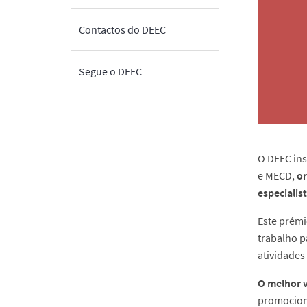
Contactos do DEEC
Segue o DEEC
O DEEC ins
e MECD,
or
especialis
Este prémi
trabalho p
atividades
O melhor v
promociona