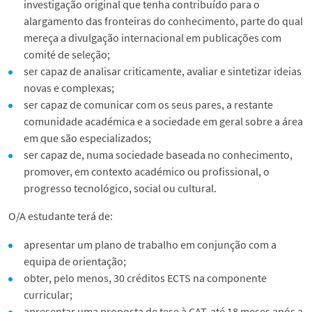
investigação original que tenha contribuído para o
Ligação à Sociedade
Informação
alargamento das fronteiras do conhecimento, parte do qual
mereça a divulgação internacional em publicações com
Notícias
Coordenação
comité de seleção;
ser capaz de analisar criticamente, avaliar e sintetizar ideias
novas e complexas;
Eventos
Perguntas Frequentes
ser capaz de comunicar com os seus pares, a restante
comunidade académica e a sociedade em geral sobre a área
Contactos do DEEC
Contactos PDEEC
em que são especializados;
ser capaz de, numa sociedade baseada no conhecimento,
promover, em contexto académico ou profissional, o
Segue o DEEC
progresso tecnológico, social ou cultural.
O/A estudante terá de:
English
apresentar um plano de trabalho em conjunção com a
equipa de orientação;
obter, pelo menos, 30 créditos ECTS na componente
curricular;
apresentar uma proposta de tese à CAT, até 18 meses após a