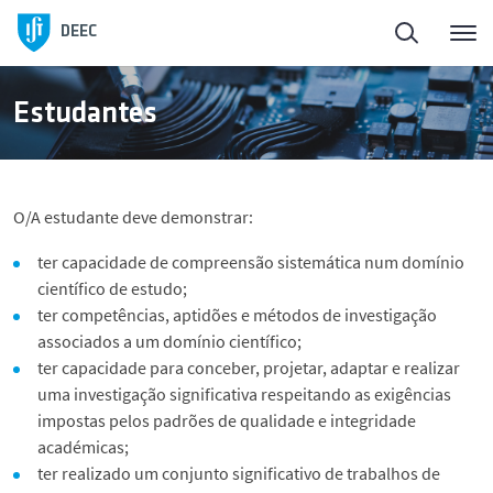
Início
Voltar
Voltar
DEEC
ElectroDay
Ensino
Doutoramentos
Estudantes
Agenda
Licenciaturas
Sobre o PDEEC
O/A estudante deve demonstrar:
Candidaturas abertas
Mestrados
Candidaturas
ter capacidade de compreensão sistemática num domínio
científico de estudo;
Sobre o DEEC
Doutoramentos
Estrutura
ter competências, aptidões e métodos de investigação
associados a um domínio científico;
ter capacidade para conceber, projetar, adaptar e realizar
Ensino
Áreas de Investigação
Prémios
uma investigação significativa respeitando as exigências
impostas pelos padrões de qualidade e integridade
Investigação e Inovação
Regulamentos
académicas;
ter realizado um conjunto significativo de trabalhos de