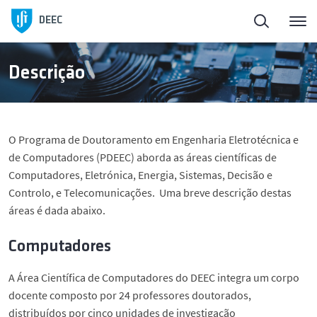
Início
Voltar
Voltar
DEEC
ElectroDay
Ensino
Doutoramentos
Descrição
Agenda
Licenciaturas
Sobre o PDEEC
O Programa de Doutoramento em Engenharia Eletrotécnica e
Candidaturas abertas
Mestrados
Candidaturas
de Computadores (PDEEC) aborda as áreas científicas de
Computadores, Eletrónica, Energia, Sistemas, Decisão e
Controlo, e Telecomunicações. Uma breve descrição destas
Sobre o DEEC
Doutoramentos
Estrutura
áreas é dada abaixo.
Ensino
Áreas de Investigação
Prémios
Computadores
A Área Científica de Computadores do DEEC integra um corpo
Investigação e Inovação
Regulamentos
docente composto por 24 professores doutorados,
distribuídos por cinco unidades de investigação