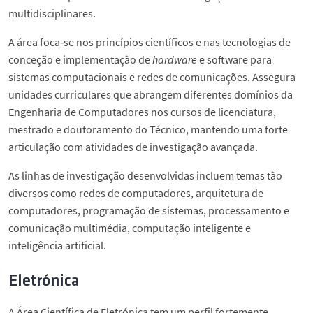
Ligação à Sociedade
Informação
multidisciplinares.
A área foca‑se nos princípios científicos e nas tecnologias de
Notícias
Coordenação
conceção e implementação de
hardware
e software para
sistemas computacionais e redes de comunicações. Assegura
Eventos
Perguntas Frequentes
unidades curriculares que abrangem diferentes domínios da
Engenharia de Computadores nos cursos de licenciatura,
mestrado e doutoramento do Técnico, mantendo uma forte
Contactos do DEEC
Contactos PDEEC
articulação com atividades de investigação avançada.
As linhas de investigação desenvolvidas incluem temas tão
Segue o DEEC
diversos como redes de computadores, arquitetura de
computadores, programação de sistemas, processamento e
English
comunicação multimédia, computação inteligente e
inteligência artificial.
Eletrónica
A Área Científica de Eletrónica tem um perfil fortemente