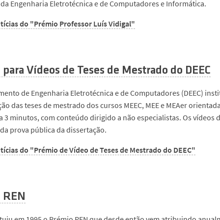
s da Engenharia Eletrotécnica e de Computadores e Informática.
tícias do "Prémio Professor Luís Vidigal"
 para Vídeos de Teses de Mestrado do DEEC
ento de Engenharia Eletrotécnica e de Computadores (DEEC) insti
ão das teses de mestrado dos cursos MEEC, MEE e MEAer orientadas
 a 3 minutos, com conteúdo dirigido a não especialistas. Os vídeos
da prova pública da dissertação.
tícias do "Prémio de Vídeo de Teses de Mestrado do DEEC"
o REN
ituiu em 1995 o Prémio REN que desde então vem atribuindo anualm