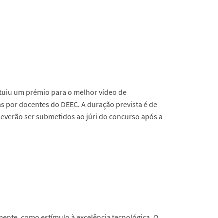
tuiu um prémio para o melhor vídeo de
 por docentes do DEEC. A duração prevista é de
 deverão ser submetidos ao júri do concurso após a
ente, como estímulo à excelência tecnológica. O