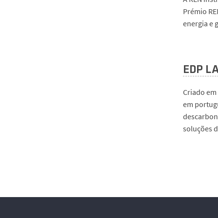
Prémio REN
DEEC
energia e g
EDP LA
Criado em 
em portugu
descarboni
soluções di