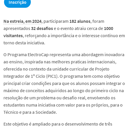
Inscrição
Ligação à Sociedade
Notícias
Na estreia, em 2024
, participaram
182 alunos
, foram
apresentados
32 desafios
e o evento atraiu cerca de
1000
visitantes
, reforçando a importância e o interesse contínuo em
Eventos
torno desta iniciativa.
O Programa ElectroCap representa uma abordagem inovadora
Contactos do DEEC
ao ensino, inspirada nas melhores praticas internacionais,
oferecida no contexto da unidade curricular de Projeto
Segue o DEEC
Integrador de 1º Ciclo (PIC1). O programa tem como objetivo
principal criar condições para que os alunos possam integrar o
English
máximo de conceitos adquiridos ao longo do primeiro ciclo na
resolução de um problema ou desafio real, envolvendo os
estudantes numa iniciativa com valor para os próprios, para o
Técnico e para a Sociedade.
Este objetivo é ampliado para o desenvolvimento de três