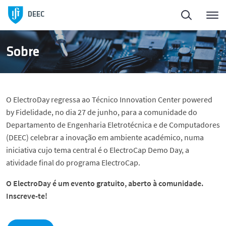
Início
DEEC
ElectroDay
Sobre
Agenda
O ElectroDay regressa ao Técnico Innovation Center powered
Candidaturas abertas
by Fidelidade, no dia 27 de junho, para a comunidade do
Departamento de Engenharia Eletrotécnica e de Computadores
(DEEC) celebrar a inovação em ambiente académico, numa
Sobre o DEEC
iniciativa cujo tema central é o ElectroCap Demo Day, a
atividade final do programa ElectroCap.
Ensino
O ElectroDay é um evento gratuito, aberto à comunidade.
Inscreve-te!
Investigação e Inovação