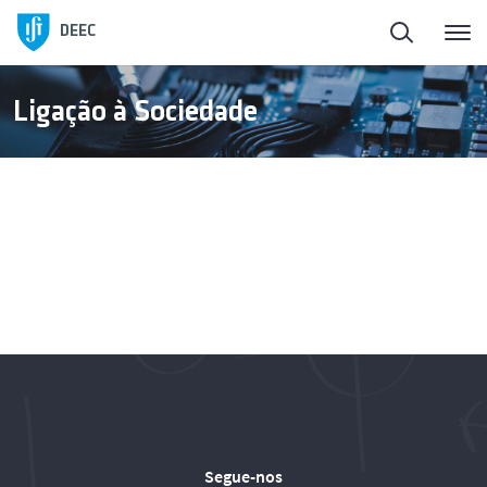
Início
DEEC
ElectroDay
Ligação à Sociedade
Agenda
Candidaturas abertas
Sobre o DEEC
Ensino
Investigação e Inovação
Segue-nos