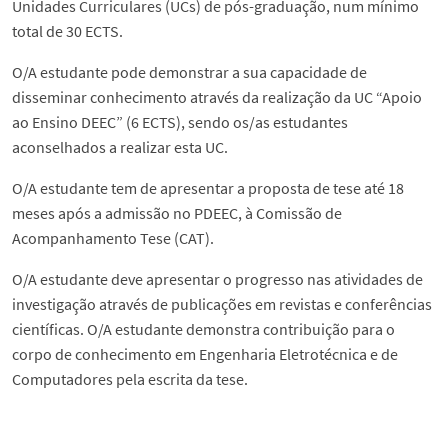
Unidades Curriculares (UCs) de pós-graduação, num mínimo
Ligação à Sociedade
Informação
total de 30 ECTS.
Notícias
Coordenação
O/A estudante pode demonstrar a sua capacidade de
disseminar conhecimento através da realização da UC “Apoio
ao Ensino DEEC” (6 ECTS), sendo os/as estudantes
Eventos
Perguntas Frequentes
aconselhados a realizar esta UC.
O/A estudante tem de apresentar a proposta de tese até 18
Contactos do DEEC
Contactos PDEEC
meses após a admissão no PDEEC, à Comissão de
Acompanhamento Tese (CAT).
Segue o DEEC
O/A estudante deve apresentar o progresso nas atividades de
investigação através de publicações em revistas e conferências
English
científicas. O/A estudante demonstra contribuição para o
corpo de conhecimento em Engenharia Eletrotécnica e de
Computadores pela escrita da tese.