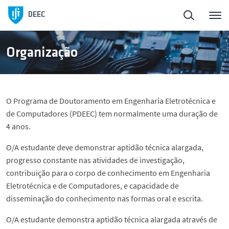
Início
Voltar
Voltar
DEEC
ElectroDay
Ensino
Doutoramentos
Organização
Agenda
Licenciaturas
Sobre o PDEEC
O Programa de Doutoramento em Engenharia Eletrotécnica e
Candidaturas abertas
Mestrados
Candidaturas
de Computadores (PDEEC) tem normalmente uma duração de
4 anos.
Sobre o DEEC
Doutoramentos
Estrutura
O/A estudante deve demonstrar aptidão técnica alargada,
progresso constante nas atividades de investigação,
Ensino
Áreas de Investigação
Prémios
contribuição para o corpo de conhecimento em Engenharia
Eletrotécnica e de Computadores, e capacidade de
disseminação do conhecimento nas formas oral e escrita.
Investigação e Inovação
Regulamentos
O/A estudante demonstra aptidão técnica alargada através de