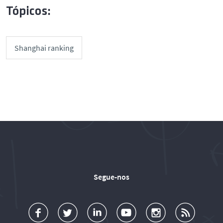
Tópicos:
Shanghai ranking
Segue-nos
a
o
d
o
o
u