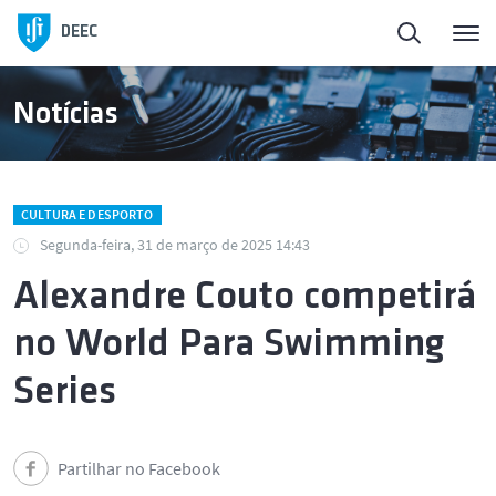
Início
DEEC
ElectroDay
Notícias
Agenda
CULTURA E DESPORTO
Candidaturas abertas
Segunda-feira, 31 de março de 2025 14:43
Alexandre Couto competirá
Sobre o DEEC
no World Para Swimming
Ensino
Series
Investigação e Inovação
Partilhar no Facebook