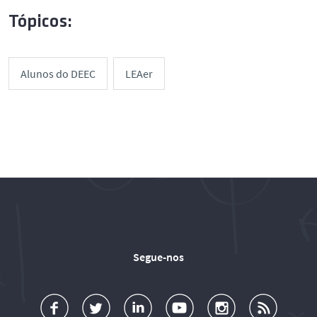
Tópicos:
Alunos do DEEC
LEAer
Segue-nos
a
o
d
o
o