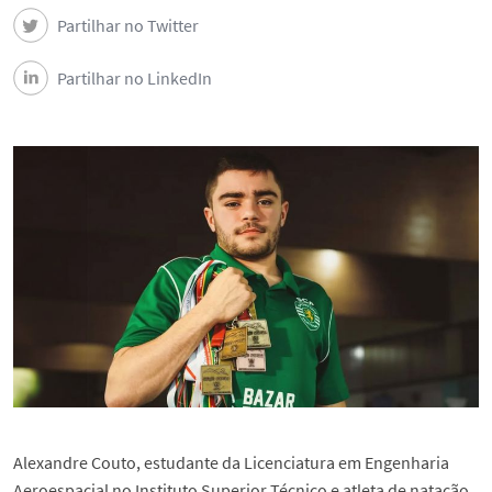
Ligação à Sociedade
Partilhar no Twitter
Notícias
Partilhar no LinkedIn
Eventos
Contactos do DEEC
Segue o DEEC
English
Alexandre Couto, estudante da Licenciatura em Engenharia
Aeroespacial no Instituto Superior Técnico e atleta de natação