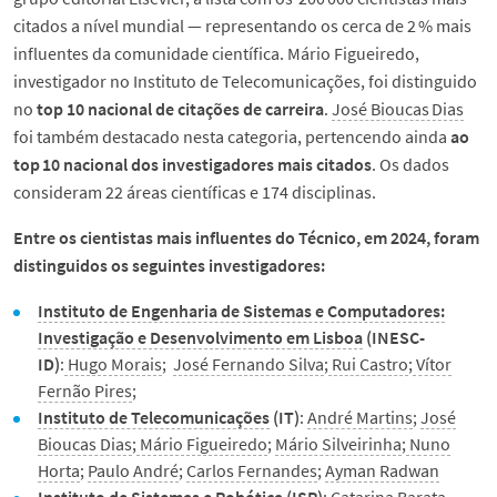
citados a nível mundial — representando os cerca de 2 % mais
influentes da comunidade científica. Mário Figueiredo,
investigador no Instituto de Telecomunicações, foi distinguido
no
top 10 nacional de citações de carreira
.
José Bioucas Dias
foi também destacado nesta categoria, pertencendo ainda
ao
top 10 nacional dos investigadores mais citados
. Os dados
consideram 22 áreas científicas e 174 disciplinas.
Entre os cientistas mais influentes do Técnico, em 2024, foram
distinguidos os seguintes investigadores:
Instituto de Engenharia de Sistemas e Computadores:
Investigação e Desenvolvimento em Lisboa
(INESC-
ID)
:
Hugo Morais
;
José Fernando Silva
;
Rui Castro
;
Vítor
Fernão Pires
;
Instituto de Telecomunicações
(IT)
:
André Martins
;
José
Bioucas Dias
;
Mário Figueiredo
;
Mário Silveirinha
;
Nuno
Horta
;
Paulo André
;
Carlos Fernandes
;
Ayman Radwan