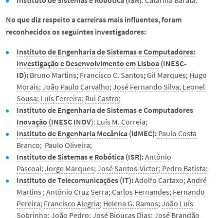
Instituto de Sistemas e Robótica
(ISR)
:
Catarina Barata
.
No que diz respeito a
carreiras mais influentes, f
oram
reconhecidos os seguintes investigadores:
Instituto de Engenharia de Sistemas e Computadores:
Investigação e Desenvolvimento em Lisboa
(INESC-
ID):
Bruno Martins;
Francisco C. Santos
;
Gil Marques
;
Hugo
Morais
;
João Paulo Carvalho
;
José Fernando Silva
;
Leonel
Sousa
;
Luís Ferreira
;
Rui Castro
;
Instituto de Engenharia de Sistemas e Computadores
Inovação (INESC INOV
)
:
Luís M. Correia
;
Instituto de Engenharia Mecânica
(idMEC):
Paulo Costa
Branco
;
Paulo Oliveira
;
Instituto de Sistemas e Robótica
(ISR):
António
Pascoal
;
Jorge Marques
;
José Santos-Victor
;
Pedro Batista
;
Instituto de Telecomunicações
(IT):
Adolfo Cartaxo
;
André
Martins
;
António Cruz Serra
;
Carlos Fernandes
;
Fernando
Pereira
;
Francisco Alegria
;
Helena G. Ramos
;
João Luís
Sobrinho
;
João Pedro
;
José Bioucas Dias
;
José Brandão