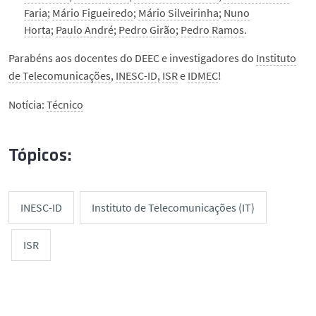
Faria
;
Mário Figueiredo
;
Mário Silveirinha
;
Nuno
Horta
;
Paulo André
;
Pedro Girão
;
Pedro Ramos
.
Parabéns aos docentes do DEEC e investigadores do
Instituto
de Telecomunicações
,
INESC-ID,
ISR
e
IDMEC
!
Notícia:
Técnico
Tópicos:
INESC-ID
Instituto de Telecomunicações (IT)
ISR