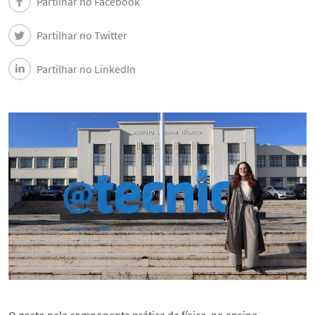
Partilhar no Facebook
Ligação à Sociedade
Partilhar no Twitter
Notícias
Partilhar no LinkedIn
Eventos
Contactos do DEEC
Segue o DEEC
English