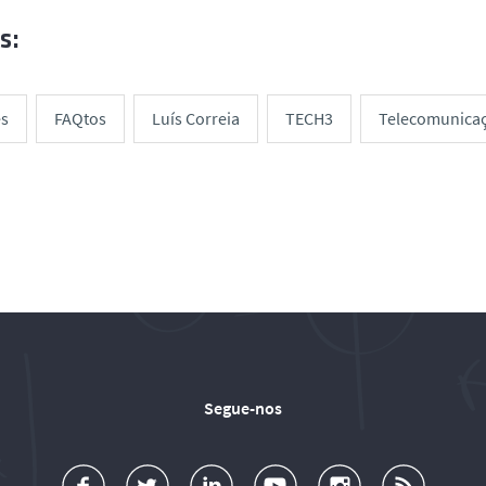
s:
es
FAQtos
Luís Correia
TECH3
Telecomunica
Segue-nos