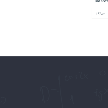
Dia abe
LEAer