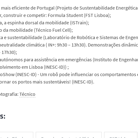
 mais eficiente de Portugal (Projeto de Sustentabilidade Energética
r, construir e competir: Formula Student (FST Lisboa);
a, a espinha dorsal da mobilidade (ISTrain);
o da mobilidade (Técnico Fuel Cell);
a e sustentabilidade (Laboratório de Robótica e Sistemas de Enge
neutralidade climática ( IN+: 9h30 – 13h30). Demonstrações dinâmica
 17h30);
utónomos para assistência em emergências (Instituto de Engenhar
lvimento em Lisboa (INESC-ID)) ;
oShow (INESC-ID) - Um robô pode influenciar os comportamentos e
rnar os portos mais sustentáveis! (INESC-ID).
otografia:
Técnico
s: