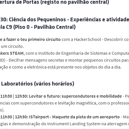
ertura de Portas (registo no pavilhão central)
7:30: Ciência dos Pequeninos - Experiências e atividade
la C9 (Piso 0 - Pavilhão Central)
 a fazer o teu primeiro circuito
com a HackerSchool - Descobrir com
um circuito.
akers STEAM
, com o Instituto de Engenharia de Sistemas e Comput
ID) - Decifrar mensagens secretas e montar pequenos circuitos pa
ção e como a eletrónica está presente nos objetos do dia a dia.
a Laboratórios
(vários horários)
 11h30 | 12h30: Levitar o futuro: supercondutores e mobilidade
- P
ências com supercondutores e levitação magnética, com o profess
s).
 11h30 | 12h30: ISTairport - Maquete da pista de um aeroporto
- Ma
gias e demonstração do Instrument Landing System na aterragem co