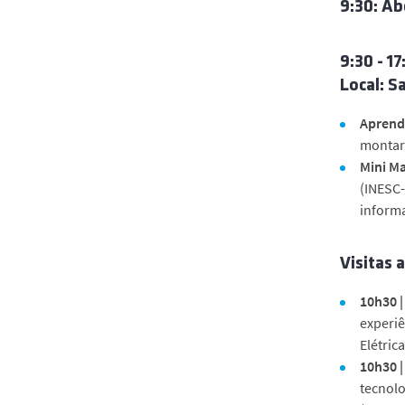
9
:
30: Ab
9:30 - 1
Local: Sa
Aprende
montar 
Mini M
(INESC-
informa
Visitas 
10h30 |
experi
Elétrica
10h30 |
tecnolo