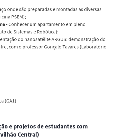
aço onde são preparadas e montadas as diversas
ficina PSEM);
ome
- Conhecer um apartamento em pleno
uto de Sistemas e Robótica);
sentação do nanosatélite ARGUS: demonstração do
stre, com o professor Gonçalo Tavares (Laboratório
ca (GA1)
gação e projetos de estudantes com
vilhão Central)