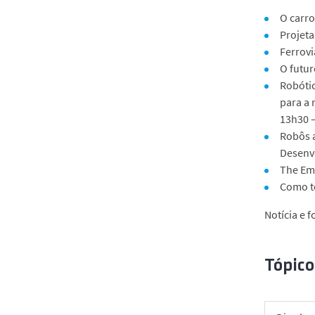
O carro
Projeta
Ferrovi
O futur
Robótic
para a 
13h30 –
Robôs a
Desenvo
The Em
Como to
Notícia e f
Tópico