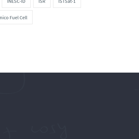
INESC-ID
ISR
ISTSat-1
nico Fuel Cell