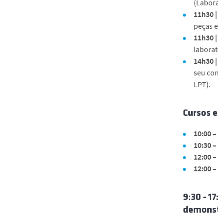
(Labora
11h30 |
peças e
11h30 
laborat
14h30 |
seu con
LPT).
Cursos e
10:00 –
10:30 –
12:00 –
12:00 –
9:30 - 1
demonstr