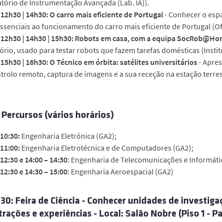
tório de Instrumentação Avançada (Lab. IA)).
 12h30 | 14h30: O carro mais eficiente de Portugal
- Conhecer o esp
ssenciais ao funcionamento do carro mais eficiente de Portugal (O
| 12h30 | 14h30 | 15h30: Robots em casa, com a equipa SocRob@H
ório, usado para testar robots que fazem tarefas domésticas (Instit
 15h30 | 16h30: O Técnico em órbita: satélites universitários
- Apre
trolo remoto, captura de imagens e a sua receção na estação terre
 Percursos
(vários horários)
 10:30:
Engenharia Eletrónica (GA2);
 11:00:
Engenharia Eletrotécnica e de Computadores (GA2);
 12:30 e
14:00 – 14:30
: Engenharia de Telecomunicações e Informáti
 12:30 e 14:30 – 15:00
: Engenharia Aeroespacial (GA2)
7:30: Feira de Ciência - Conhecer unidades de investi
ações e experiências - Local: Salão Nobre (Piso 1 - Pa