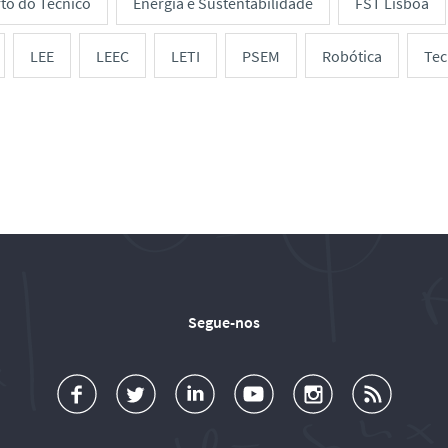
rto do Técnico
Energia e Sustentabilidade
FST Lisboa
LEE
LEEC
LETI
PSEM
Robótica
Tec
Segue-nos
a
o
d
o
o
u
c
l
d
l
l
b
e
l
T
l
l