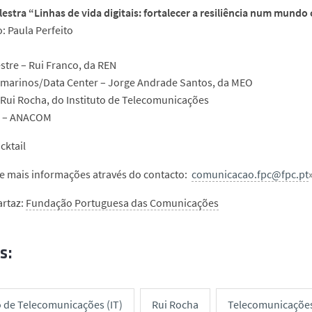
lestra “Linhas de vida digitais: fortalecer a resiliência num mund
 Paula Perfeito
stre – Rui Franco, da REN
marinos/Data Center – Jorge Andrade Santos, da MEO
– Rui Rocha, do Instituto de Telecomunicações
a – ANACOM
cktail
 e mais informações através do contacto:
comunicacao.fpc@fpc.pt
artaz:
Fundação Portuguesa das Comunicações
s:
o de Telecomunicações (IT)
Rui Rocha
Telecomunicaçõe