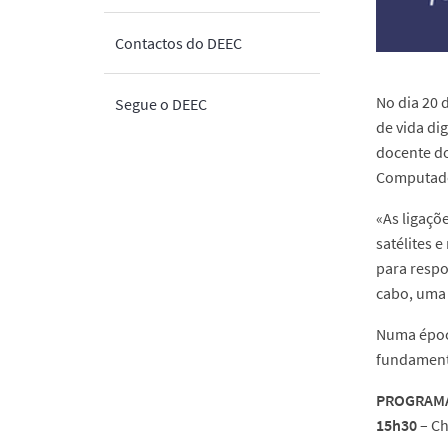
Contactos do DEEC
No dia 20 
Segue o DEEC
de vida di
docente do
Computador
«As ligaçõ
satélites 
para respo
cabo, uma 
Numa época
fundamenta
PROGRAM
15h30
– Ch