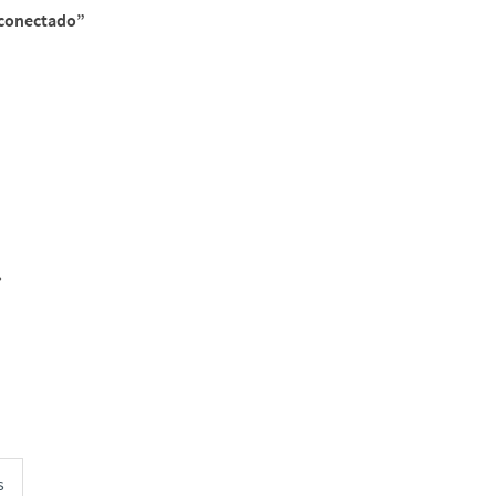
o conectado”
»
s