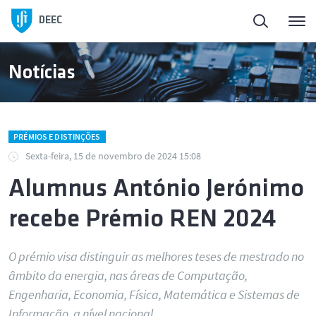
DEEC
Notícias
PRÉMIOS E DISTINÇÕES
Sexta-feira, 15 de novembro de 2024 15:08
Alumnus António Jerónimo
recebe Prémio REN 2024
O prémio visa distinguir as melhores teses de mestrado no
âmbito da energia, nas áreas de Computação,
Engenharia, Economia, Física, Matemática e Sistemas de
Informação, a nível nacional.