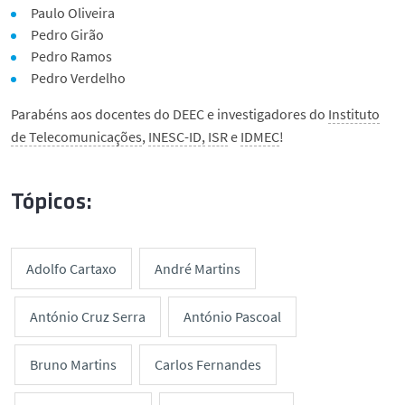
Paulo Oliveira
Pedro Girão
Pedro Ramos
Pedro Verdelho
Parabéns aos docentes do DEEC e investigadores do
Instituto
de Telecomunicações
,
INESC-ID,
ISR
e
IDMEC
!
Tópicos:
Adolfo Cartaxo
André Martins
António Cruz Serra
António Pascoal
Bruno Martins
Carlos Fernandes