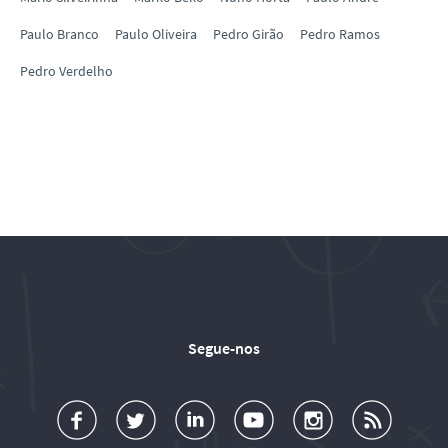
Paulo Branco
Paulo Oliveira
Pedro Girão
Pedro Ramos
Pedro Verdelho
Segue-nos
a
o
d
o
o
u