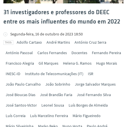
31 investigadores e professores do DEEC
entre os mais influentes do mundo em 2022
Segunda-feira, 16 de outubro de 2023 18:50
Adolfo Cartaxo
André Martins
António Cruz Serra
António Pascoal
Carlos Fernandes
Docentes
Fernando Pereira
Francisco Alegria
Gil Marques
Helena G. Ramos
Hugo Morais
INESC-ID
Instituto de Telecomunicações (IT)
ISR
João Paulo Carvalho
João Sobrinho
Jorge Salvador Marques
José Bioucas Dias
José Brandão Faria
José Fernando Silva
José Santos-Victor
Leonel Sousa
Luís Borges de Almeida
Luís Correia
Luís Marcelino Ferreira
Mário Figueiredo
Mário Silveirinha
Marko Beko
Nuno Horta
Paulo André