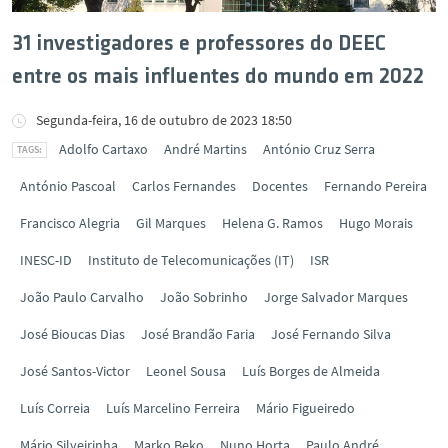
31 investigadores e professores do DEEC
entre os mais influentes do mundo em 2022
Segunda-feira, 16 de outubro de 2023 18:50
Adolfo Cartaxo
André Martins
António Cruz Serra
António Pascoal
Carlos Fernandes
Docentes
Fernando Pereira
Francisco Alegria
Gil Marques
Helena G. Ramos
Hugo Morais
INESC-ID
Instituto de Telecomunicações (IT)
ISR
João Paulo Carvalho
João Sobrinho
Jorge Salvador Marques
José Bioucas Dias
José Brandão Faria
José Fernando Silva
José Santos-Victor
Leonel Sousa
Luís Borges de Almeida
Luís Correia
Luís Marcelino Ferreira
Mário Figueiredo
Mário Silveirinha
Marko Beko
Nuno Horta
Paulo André