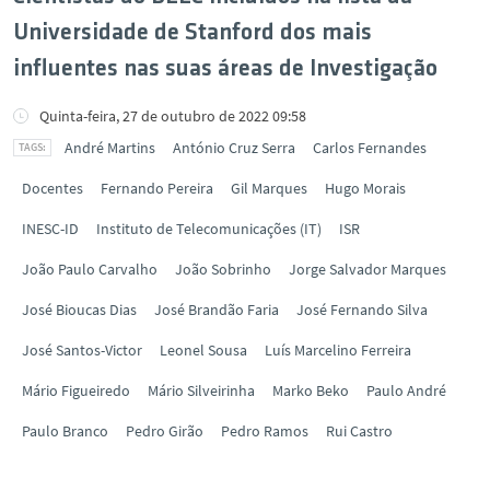
Universidade de Stanford dos mais
influentes nas suas áreas de Investigação
Quinta-feira, 27 de outubro de 2022 09:58
André Martins
António Cruz Serra
Carlos Fernandes
Docentes
Fernando Pereira
Gil Marques
Hugo Morais
INESC-ID
Instituto de Telecomunicações (IT)
ISR
João Paulo Carvalho
João Sobrinho
Jorge Salvador Marques
José Bioucas Dias
José Brandão Faria
José Fernando Silva
José Santos-Victor
Leonel Sousa
Luís Marcelino Ferreira
Mário Figueiredo
Mário Silveirinha
Marko Beko
Paulo André
Paulo Branco
Pedro Girão
Pedro Ramos
Rui Castro