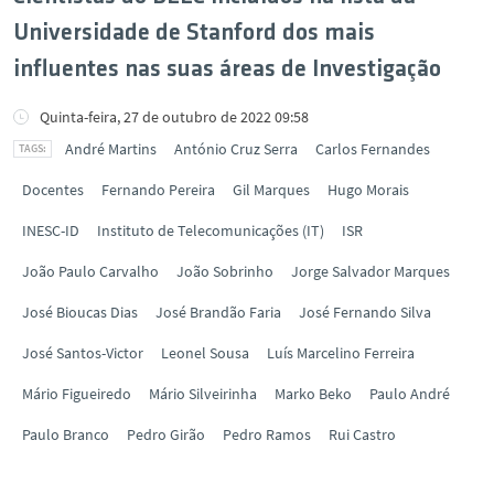
Universidade de Stanford dos mais
influentes nas suas áreas de Investigação
Quinta-feira, 27 de outubro de 2022 09:58
André Martins
António Cruz Serra
Carlos Fernandes
Docentes
Fernando Pereira
Gil Marques
Hugo Morais
INESC-ID
Instituto de Telecomunicações (IT)
ISR
João Paulo Carvalho
João Sobrinho
Jorge Salvador Marques
José Bioucas Dias
José Brandão Faria
José Fernando Silva
José Santos-Victor
Leonel Sousa
Luís Marcelino Ferreira
Mário Figueiredo
Mário Silveirinha
Marko Beko
Paulo André
Paulo Branco
Pedro Girão
Pedro Ramos
Rui Castro