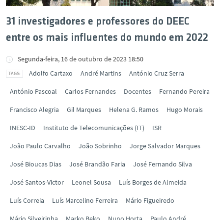
31 investigadores e professores do DEEC
entre os mais influentes do mundo em 2022
Segunda-feira, 16 de outubro de 2023 18:50
Adolfo Cartaxo
André Martins
António Cruz Serra
António Pascoal
Carlos Fernandes
Docentes
Fernando Pereira
Francisco Alegria
Gil Marques
Helena G. Ramos
Hugo Morais
INESC-ID
Instituto de Telecomunicações (IT)
ISR
João Paulo Carvalho
João Sobrinho
Jorge Salvador Marques
José Bioucas Dias
José Brandão Faria
José Fernando Silva
José Santos-Victor
Leonel Sousa
Luís Borges de Almeida
Luís Correia
Luís Marcelino Ferreira
Mário Figueiredo
Mário Silveirinha
Marko Beko
Nuno Horta
Paulo André