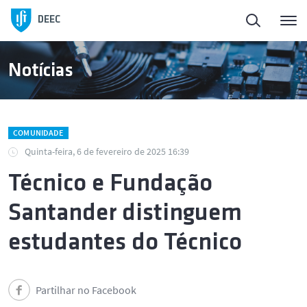
Início
DEEC
ElectroDay
Notícias
Agenda
COMUNIDADE
Candidaturas abertas
Quinta-feira, 6 de fevereiro de 2025 16:39
Técnico e Fundação
Sobre o DEEC
Santander distinguem
Ensino
estudantes do Técnico
Investigação e Inovação
Partilhar no Facebook