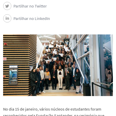
Ligação à Sociedade
Partilhar no Twitter
Notícias
Partilhar no LinkedIn
Eventos
Contactos do DEEC
Segue o DEEC
English
No dia 15 de janeiro, vários núcleos de estudantes foram
reconhecidos pela Fundação Santander, na cerimónia que