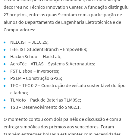
decorreu no Técnico Innovation Center. A fundação distinguiu
27 projetos, entre os quais 9 contam com a participação de
alunos do Departamento de Engenharia Eletrotécnica e de
Computadores:
NEECIST – JEEC 25;
IEEE IST Student Branch – EmpowHER;
HackerSchool – HackLab;
AeroTéc – ATLAS – Systems & Aeronautics;
FST Lisboa – Inversores;
PSEM – Construção GP25;
TFC – TFC 0.2 – Construção de veículo sustentável do tipo
citadino;
TLMoto – Pack de Baterias TLM05e;
TSB – Desenvolvimento do SM02.1.
O momento contou com dois painéis de discussão e com a
entrega simbólica dos prémios aos vencedores. Foram
também entregues bolsas a estudantes com necessidades