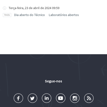
Terça-feira, 23 de abril de 2024 09:59
Dia aberto do Técnico
Laboratórios abertos
Segue-nos
a
o
d
o
o
u
c
l
d
l
l