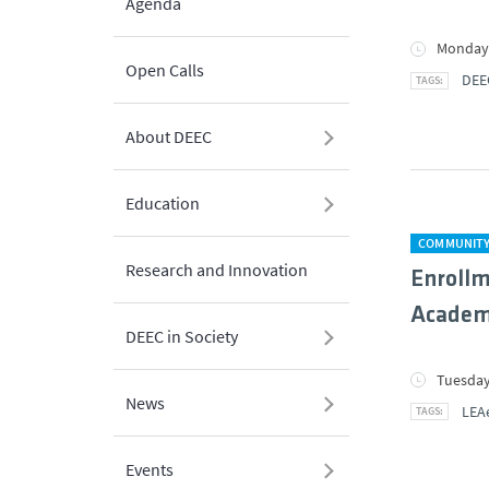
Agenda
Monday,
Open Calls
DEE
About DEEC
Education
COMMUNIT
Research and Innovation
Enrollm
Academ
DEEC in Society
Tuesday
News
LEA
Events