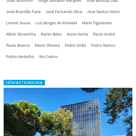
João Sobrinho
Jorge Salvador Marques
José Bioucas Dias
José Brandão Faria
José Fernando Silva
José Santos-Victor
Leonel Sousa
Luís Borges de Almeida
Mário Figueiredo
Mário Silveirinha
Marko Beko
Nuno Horta
Paulo André
Paulo Branco
Paulo Oliveira
Pedro Girão
Pedro Ramos
Pedro Verdelho
Rui Castro
CIÊNCIA E TECNOLOGIA