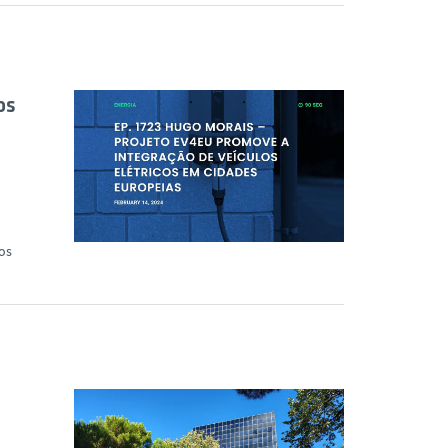
os
cos