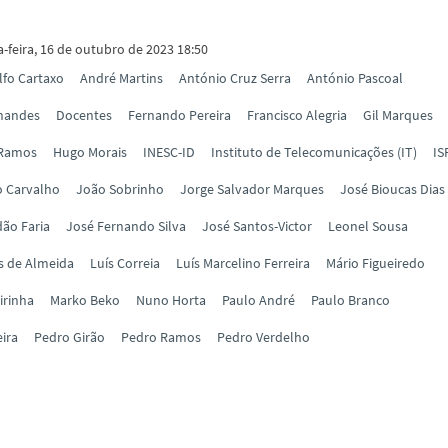
-feira, 16 de outubro de 2023 18:50
lfo Cartaxo
André Martins
António Cruz Serra
António Pascoal
rnandes
Docentes
Fernando Pereira
Francisco Alegria
Gil Marques
 Ramos
Hugo Morais
INESC-ID
Instituto de Telecomunicações (IT)
IS
o Carvalho
João Sobrinho
Jorge Salvador Marques
José Bioucas Dias
ão Faria
José Fernando Silva
José Santos-Victor
Leonel Sousa
s de Almeida
Luís Correia
Luís Marcelino Ferreira
Mário Figueiredo
irinha
Marko Beko
Nuno Horta
Paulo André
Paulo Branco
eira
Pedro Girão
Pedro Ramos
Pedro Verdelho