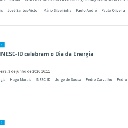
is
José Santos-Victor
Mário Silveirinha
Paulo André
Paulo Oliveira
DE
INESC-ID celebram o Dia da Energia
eira, 3 de junho de 2026 16:11
rgia
Hugo Morais
INESC-ID
Jorge de Sousa
Pedro Carvalho
Pedro
DE