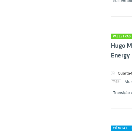
Sustentabi
PALESTRAS
Hugo Mo
Energy 
Quarta-f
Alu
Transição 
CIÊNCIA E 