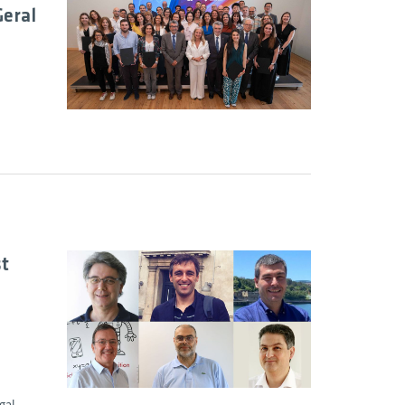
Geral
st
gal