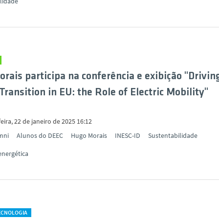
lidade
rais participa na conferência e exibição "Drivin
Transition in EU: the Role of Electric Mobility"
eira, 22 de janeiro de 2025 16:12
mni
Alunos do DEEC
Hugo Morais
INESC-ID
Sustentabilidade
energética
TECNOLOGIA