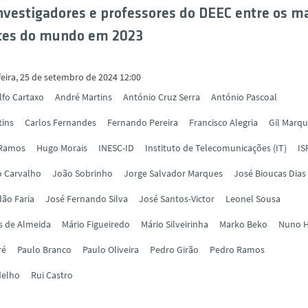
nvestigadores e professores do DEEC entre os m
ntes do mundo em 2023
feira, 25 de setembro de 2024 12:00
lfo Cartaxo
André Martins
António Cruz Serra
António Pascoal
tins
Carlos Fernandes
Fernando Pereira
Francisco Alegria
Gil Marq
 Ramos
Hugo Morais
INESC-ID
Instituto de Telecomunicações (IT)
IS
o Carvalho
João Sobrinho
Jorge Salvador Marques
José Bioucas Dias
ão Faria
José Fernando Silva
José Santos-Victor
Leonel Sousa
s de Almeida
Mário Figueiredo
Mário Silveirinha
Marko Beko
Nuno H
ré
Paulo Branco
Paulo Oliveira
Pedro Girão
Pedro Ramos
delho
Rui Castro