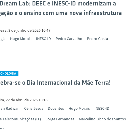
 Dream Lab: DEEC e INESC-ID modernizam a
gação e o ensino com uma nova infraestrutura
eira, 3 de junho de 2026 10:47
rgia
Hugo Morais
INESC-ID
Pedro Carvalho
Pedro Costa
TECNOLOGIA
lebra-se o Dia Internacional da Mãe Terra!
ira, 22 de abril de 2025 10:16
an Radwan
Célia Jesus
Docentes
Hugo Morais
INESC-ID
de Telecomunicações (IT)
Jorge Fernandes
Marcelino Bicho dos Santos