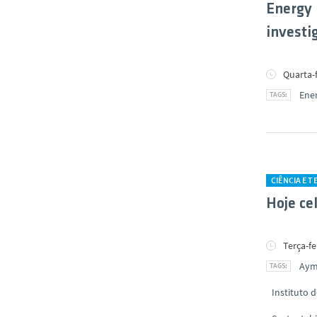
Energy
investi
Quarta-f
Ene
CIÊNCIA E 
Hoje ce
Terça-fe
Aym
Instituto 