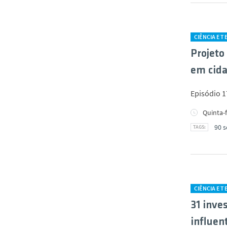
CIÊNCIA E 
Projeto
em cida
Episódio 1
Quinta-f
90 s
CIÊNCIA E 
31 inve
influe