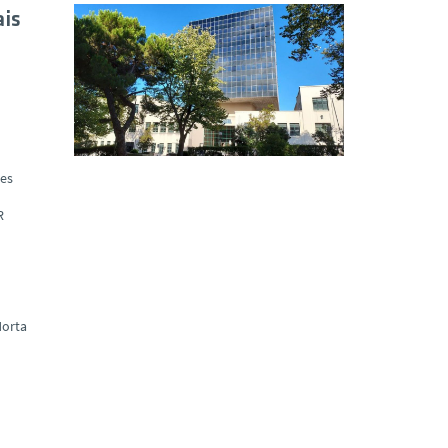
ais
ues
R
orta