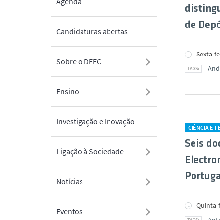
Agenda
disting
de Depó
Candidaturas abertas
Sexta-fe
Sobre o DEEC
And
Ensino
Investigação e Inovação
CIÊNCIA E 
Seis do
Ligação à Sociedade
Electro
Portuga
Notícias
Quinta-f
Eventos
Ant