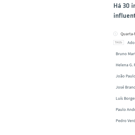
Há 30 i
influe
Quarta-
Ado
Bruno Mar
Helena G.
João Paul
José Brand
Luís Borge
Paulo And
Pedro Ver