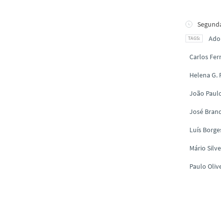
Segunda
Ado
Carlos Fe
Helena G.
João Paul
José Brand
Luís Borge
Mário Silve
Paulo Oliv